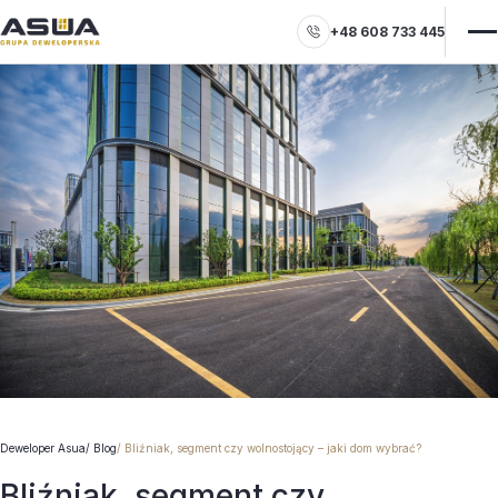
+48 608 733 445
Deweloper Asua
Blog
Bliźniak, segment czy wolnostojący – jaki dom wybrać?
Bliźniak, segment czy