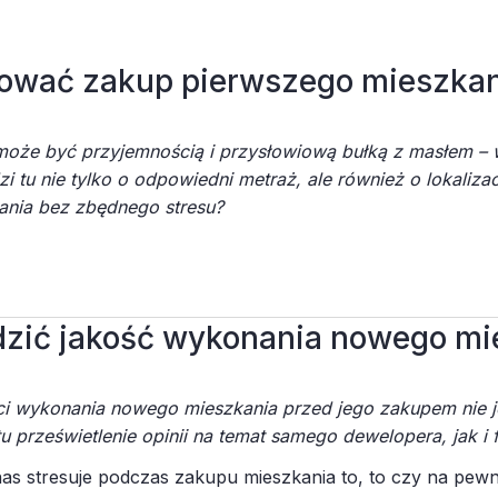
ować zakup pierwszego mieszkan
oże być przyjemnością i przysłowiową bułką z masłem – w
i tu nie tylko o odpowiedni metraż, ale również o lokaliz
ania bez zbędnego stresu?
 decyzją o zakupie nowego i pierwszego mieszkania, mamy dl
i co najważniejsze – bez stresu. To będzie decyzja, której n
omem! Co musisz wiedzieć?
dzić jakość wykonania nowego mi
ieszkania – co musisz wiedzieć?
ię formalności i rozpoczniesz odwiedzanie poszczególnych
ocznij w sieci. Przeglądając portale dedykowane sprzedaż
i wykonania nowego mieszkania przed jego zakupem nie je
mieszkać.
Warto odwiedzić stronę danego dewelopera i zoba
 prześwietlenie opinii na temat samego dewelopera, jak i f
ziej przypadną ci do gustu niż klasyczne mieszkania?
 nas stresuje podczas zakupu mieszkania to, to czy na pew
j stronie najczęściej zamieszcza również rzuty oferowany