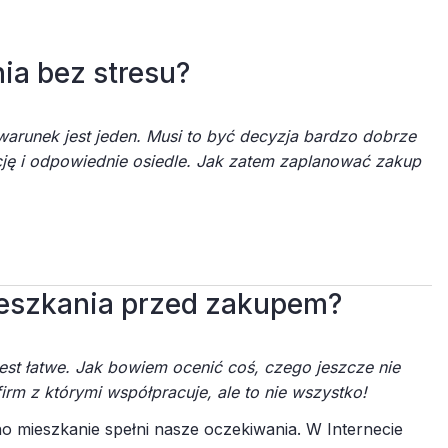
ia bez stresu?
arunek jest jeden. Musi to być decyzja bardzo dobrze
ację i odpowiednie osiedle. Jak zatem zaplanować zakup
a ciebie kilka wskazówek, dzięki którym cały proces
ie pożałujesz i która pozwoli ci cieszyć się swoim
eszkania przed zakupem?
 lokacji, poszukiwania dobrej i wymarzonej
y mieszkań zobacz, gdzie powstają nowe osiedla oraz
st łatwe. Jak bowiem ocenić coś, czego jeszcze nie
czyć, jakie typy nieruchomości ma na sprzedaż
. Być
irm z którymi współpracuje, ale to nie wszystko!
no mieszkanie spełni nasze oczekiwania. W Internecie
ch przez siebie mieszkań i segmentów, z którymi możesz