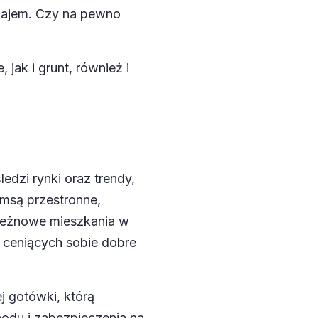
ynajem. Czy na pewno
jak i grunt, również i
ledzi rynki oraz trendy,
im
są przestronne
,
też
nowe mieszkania w
u ceniących sobie dobre
j gotówki, którą
du i zabezpieczenia na