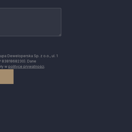
a Deweloperska Sp. z o.o., ul. 1
P 8381868230). Dane
óły w
polityce prywatności
.