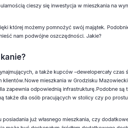
popularnością cieszy się inwestycja w mieszkania na w
ięki której możemy pomnożyć swój majątek. Podobnie, 
ynieść nam podwójne oszczędności. Jakie?
kanie?
wynajmujących, a także kupców –
deweloper
cały czas ś
 klientów.
Nowe mieszkania w Grodzisku Mazowieck
la zapewnia odpowiednią infrastrukturę.
Podobne są 
ną także dla osób pracujących w stolicy czy po prost
u posiadania już własnego mieszkania, czy dodatkowe
ia może być doskonałym źródłem dodatkowego docho