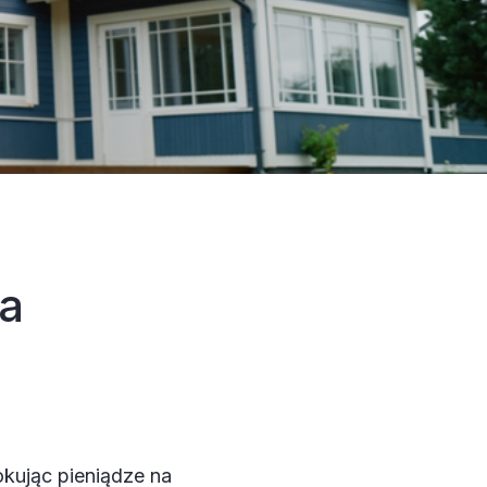
a
okując pieniądze na