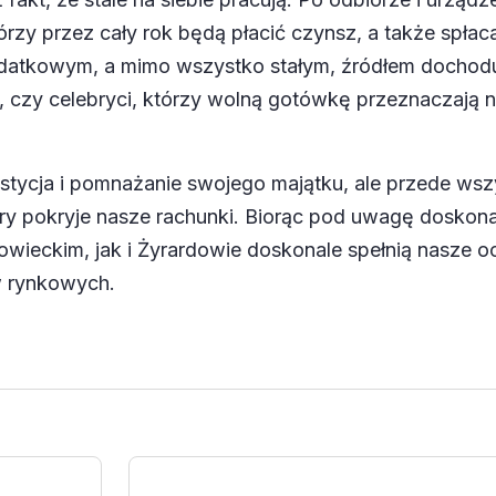
y przez cały rok będą płacić czynsz, a także spłaca
datkowym, a mimo wszystko stałym, źródłem docho
ci, czy celebryci, którzy wolną gotówkę przeznaczają 
stycja i pomnażanie swojego majątku, ale przede ws
ry pokryje nasze rachunki. Biorąc pod uwagę doskona
eckim, jak i Żyrardowie doskonale spełnią nasze oc
w rynkowych.