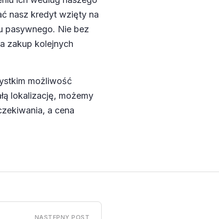
ć nasz kredyt wzięty na
du pasywnego
. Nie bez
na zakup kolejnych
zystkim możliwość
łą lokalizację, możemy
zekiwania, a cena
NASTĘPNY POST