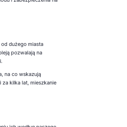
e od dużego miasta
oleją pozwalają na
i.
, na co wskazują
a kilka lat, mieszkanie
zeniu ich według naszego