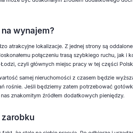
a na wynajem?
o atrakcyjne lokalizacje. Z jednej strony są oddalon
 doskonałemu połączeniu trasą szybkiego ruchu, jak i k
dzi, czyli głównych miejsc pracy w tej części Polsk
wartość samej nieruchomości z czasem będzie wyższa
ń rośnie. Jeśli będziemy zatem potrzebować gotówki z
 nas znakomitym źródłem dodatkowych pieniędzy.
 zarobku
fakt, że stale na siebie pracują. Po odbiorze i urząd