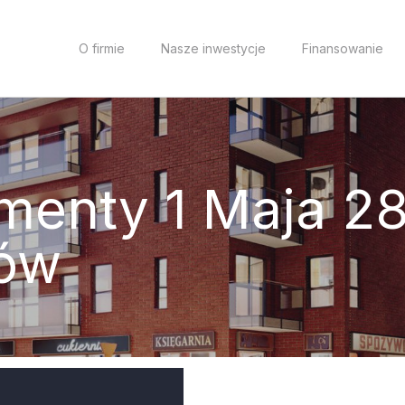
O firmie
Nasze inwestycje
Finansowanie
menty 1 Maja 28
ów