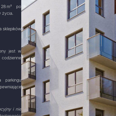
 28 m² po
w życia.
a sklepików
ony jest w
a codzienne
 parkingu
pewniające
cyjny i nie
dostępności