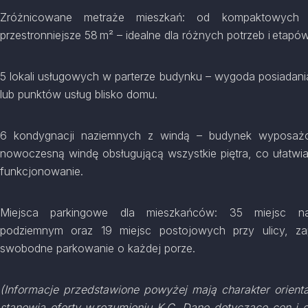
Zróżnicowane metraże mieszkań: od kompaktowych
przestronniejsze 58 m² – idealne dla różnych potrzeb i etapó
5 lokali usługowych w parterze budynku – wygoda posiadani
lub punktów usług blisko domu.
6 kondygnacji naziemnych z windą – budynek wyposaż
nowoczesną windę obsługującą wszystkie piętra, co ułatwi
funkcjonowanie.
Miejsca parkingowe dla mieszkańców: 35 miejsc na
podziemnym oraz 19 miejsc postojowych przy ulicy, za
swobodne parkowanie o każdej porze.
(Informacje przedstawione powyżej mają charakter orienta
stanowią oferty w rozumieniu K.C. Dane dotyczące cen i 