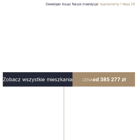
Deweloper Asua
Nasze inwestycje
Apartamenty 1 Maja 28
Zobacz wszystkie
mieszkania
od
385 277 zł
CENA