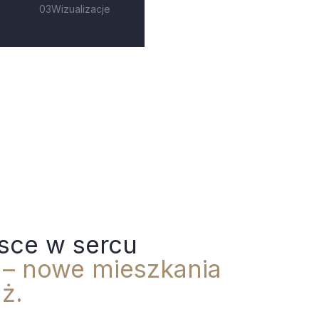
Wizualizacje
sce w sercu
a
– nowe mieszkania
ż.