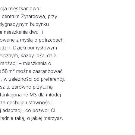
cja mieszkaniowa
m centrum Żyrardowa, przy
ondygnacyjnym budynku
 mieszkania dwu- i
towane z myślą o potrzebach
 rodzin. Dzięki pomysłowym
nicznym, każdy lokal daje
ranżacji – mieszkania o
do 58 m² można zaaranżować
, w zależności od preferencji.
sz tu zarówno przytulną
i funkcjonalne M3 dla młodej
rza cechuje ustawność i
 adaptacji, co pozwoli Ci
adnie taką, o jakiej marzysz.