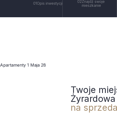
Znajdź swoje
Opis inwestycji
mieszkanie
Apartamenty 1 Maja 28
Twoje miej
Żyrardow
na sprzeda