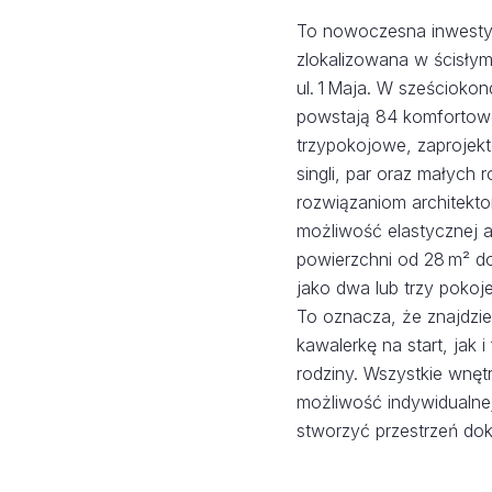
To nowoczesna inwesty
zlokalizowana w ścisły
ul. 1 Maja. W sześciok
powstają 84 komfortowe
trzypokojowe, zaprojek
singli, par oraz małych
rozwiązaniom architekto
możliwość elastycznej a
powierzchni od 28 m² 
jako dwa lub trzy pokoje
To oznacza, że znajdzie
kawalerkę na start, jak 
rodziny. Wszystkie wnęt
możliwość indywidualnej
stworzyć przestrzeń dokł