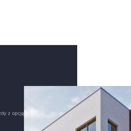
żdy z opcją