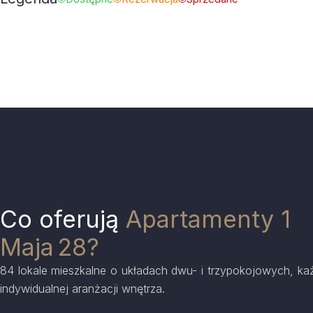
Co oferują
Apartamenty 1
Maja 28?
84 lokale mieszkalne o układach dwu- i trzypokojowych, ka
indywidualnej aranżacji wnętrza.