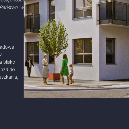
ą Państwo w
ardowa –
ia
 blisko
ojazd do
eszkania,