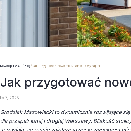
Deweloper Asua
Blog
Jak przygotować nowe mieszkanie na wynajem?
Jak przygotować now
lis 7, 2025
Grodzisk Mazowiecki to dynamicznie rozwijające się
dla przepełnionej i drogiej Warszawy. Bliskość stoli
sprawiają, że rośnie zainteresowanie wynajmem mies