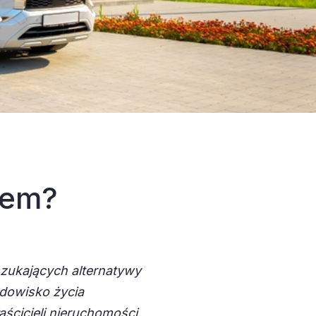
jem?
szukających alternatywy
odowisko życia
aścicieli nieruchomości