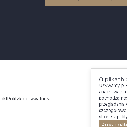
O plikach 
Używamy plik
analizować ru
pochodzą nas
takt
Polityka prywatności
przeglądania
szczegółowe 
stronę z poli
Zezwól na plik