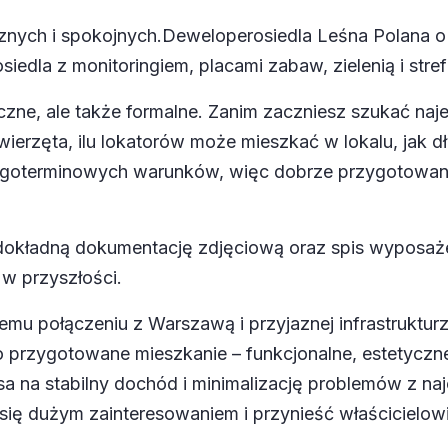
znych i spokojnych.
Deweloper
osiedla Leśna Polana o
edla z monitoringiem, placami zabaw, zielenią i stre
iczne, ale także formalne. Zanim zaczniesz szukać na
erzęta, ilu lokatorów może mieszkać w lokalu, jak dł
, długoterminowych warunków, więc dobrze przygotow
okładną dokumentację zdjęciową oraz spis wyposaże
w przyszłości.
remu połączeniu z Warszawą i przyjaznej infrastruktur
 przygotowane mieszkanie – funkcjonalne, estetyczn
a na stabilny dochód i minimalizację problemów z na
 się dużym zainteresowaniem i przynieść właścicielow