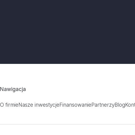
Nawigacja
O firmie
Nasze inwestycje
Finansowanie
Partnerzy
Blog
Kon