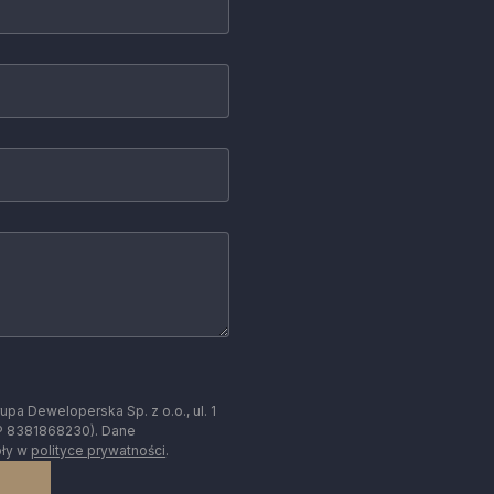
a Deweloperska Sp. z o.o., ul. 1
P 8381868230). Dane
óły w
polityce prywatności
.