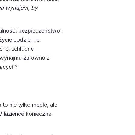
na wynajem, by
lność, bezpieczeństwo i
życie codzienne.
ne, schludne i
ć wynajmu zarówno z
jących?
o nie tylko meble, ale
 łazience konieczne