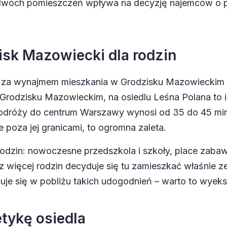
 dwóch pomieszczeń wpływa na decyzję najemców o p
isk Mazowiecki dla rodzin
a wynajmem mieszkania w Grodzisku Mazowieckim je
 Grodzisku Mazowieckim
, na osiedlu Leśna Polana to 
 podróży do centrum Warszawy wynosi od 35 do 45 min
e poza jej granicami, to ogromna zaleta.
rodzin: nowoczesne przedszkola i szkoły, place zabaw
z więcej rodzin decyduje się tu zamieszkać właśnie z
jduje się w pobliżu takich udogodnień – warto to wye
tykę osiedla