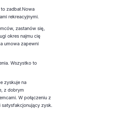
 to zadbał.
Nowa
fami rekreacyjnymi
.
jemców, zastanów się,
ugi okres najmu cię
ana umowa zapewni
nia. Wszystko to
ze zyskuje na
e, z dobrym
jemcami. W połączeniu z
i satysfakcjonujący zysk.