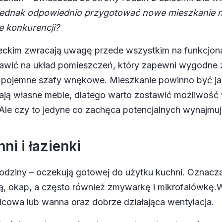
k jednak odpowiednio przygotować nowe mieszkanie 
e konkurencji?
ckim zwracają uwagę przede wszystkim na funkcjona
stawić na układ pomieszczeń, który zapewni wygodne 
pojemne szafy wnękowe. Mieszkanie powinno być jas
mają własne meble, dlatego warto zostawić możliwoś
 Ale czy to jedyne co zachęca potencjalnych wynajmu
i i łazienki
ziny – oczekują gotowej do użytku kuchni. Oznacza t
ą, okap, a często również zmywarkę i mikrofalówkę.
W
icowa lub wanna oraz dobrze działająca wentylacja
.