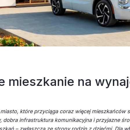
e mieszkanie na wyna
 miasto, które przyciąga coraz więcej mieszkańców 
cy, dobra infrastruktura komunikacyjna i przyjazne śr
zkań – zwłaszcza ze strony rodzin z dziećmi. Dla wł